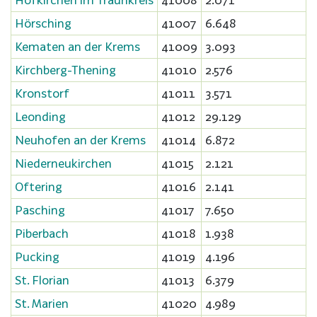
Hörsching
41007
6.648
Kematen an der Krems
41009
3.093
Kirchberg-Thening
41010
2.576
Kronstorf
41011
3.571
Leonding
41012
29.129
Neuhofen an der Krems
41014
6.872
Niederneukirchen
41015
2.121
Oftering
41016
2.141
Pasching
41017
7.650
Piberbach
41018
1.938
Pucking
41019
4.196
St. Florian
41013
6.379
St. Marien
41020
4.989