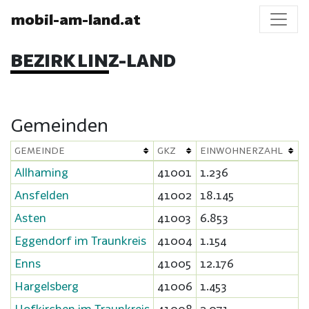
mobil-am-land.at
BEZIRK LINZ-LAND
Gemeinden
GEMEINDE
GKZ
EINWOHNERZAHL
Allhaming
41001
1.236
Ansfelden
41002
18.145
Asten
41003
6.853
Eggendorf im Traunkreis
41004
1.154
Enns
41005
12.176
Hargelsberg
41006
1.453
Hofkirchen im Traunkreis
41008
2.071