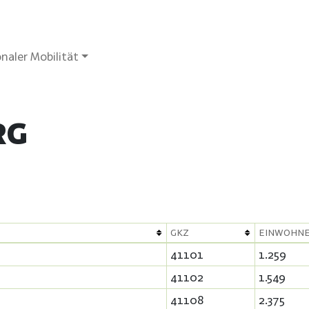
naler Mobilität
RG
GKZ
EINWOHN
41101
1.259
41102
1.549
41108
2.375