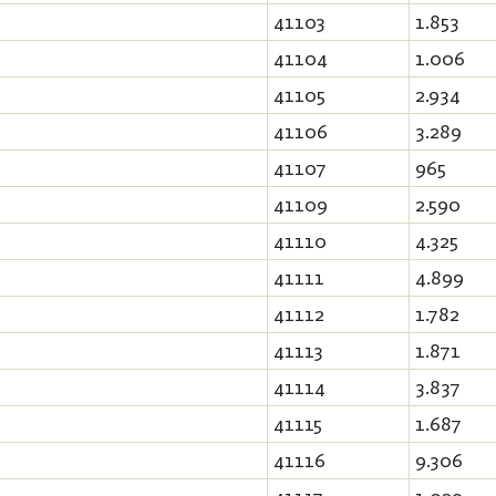
41103
1.853
41104
1.006
41105
2.934
41106
3.289
41107
965
41109
2.590
41110
4.325
41111
4.899
41112
1.782
41113
1.871
41114
3.837
41115
1.687
41116
9.306