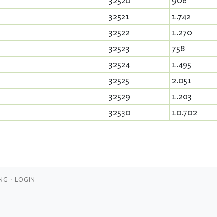
32520
908
32521
1.742
32522
1.270
32523
758
32524
1.495
32525
2.051
32529
1.203
32530
10.702
NG
LOGIN