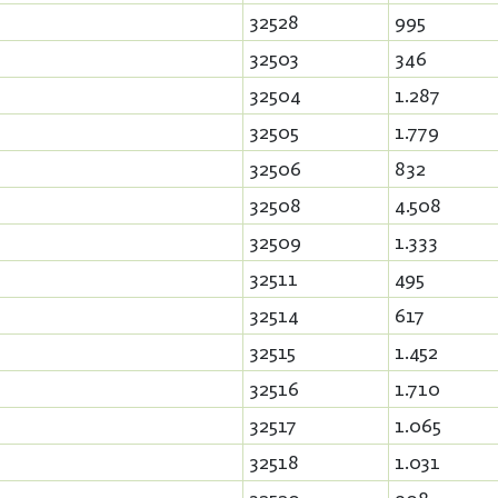
32528
995
32503
346
32504
1.287
32505
1.779
32506
832
32508
4.508
32509
1.333
32511
495
32514
617
32515
1.452
32516
1.710
32517
1.065
32518
1.031