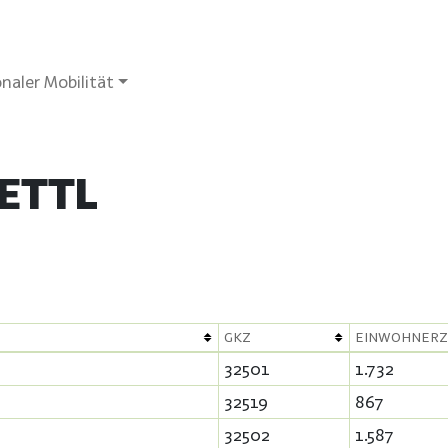
naler Mobilität
ETTL
GKZ
EINWOHNERZ
32501
1.732
32519
867
32502
1.587