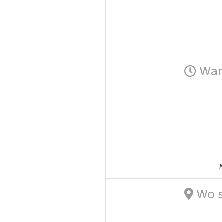
Wann
Wo s