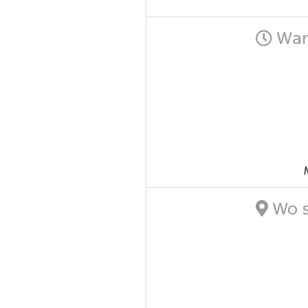
Wann
Wo s