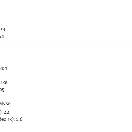
,13
54
ich
rke
05
alyse
): 44
ezirk): 1,6