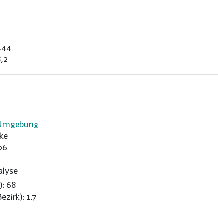
,44
,2
-Umgebung
ke
06
alyse
): 68
ezirk): 1,7