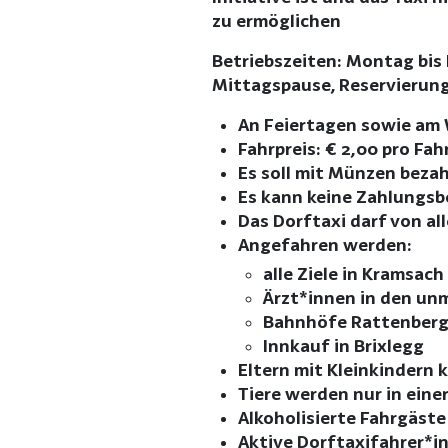
zu ermöglichen
Betriebszeiten: Montag bis F
Mittagspause, Reservierun
An Feiertagen sowie am 
Fahrpreis: € 2,00 pro Fah
Es soll mit Münzen bezah
Es kann keine Zahlungs
Das Dorftaxi darf von a
Angefahren werden:
alle Ziele in Kramsac
Ärzt*innen in den un
Bahnhöfe Rattenberg
Innkauf in Brixlegg
Eltern mit Kleinkindern 
Tiere werden nur in eine
Alkoholisierte Fahrgäste
Aktive Dorftaxifahrer*i