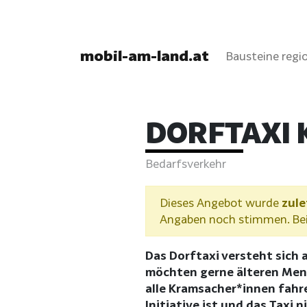
mobil-am-land.at
Bausteine regio
DORFTAXI
Bedarfsverkehr
Dieses Angebot wurde
zule
Angaben noch stimmen. Bei 
Das Dorftaxi versteht sich a
möchten gerne älteren Mens
alle Kramsacher*innen fahre
Initiative ist und das Taxi 