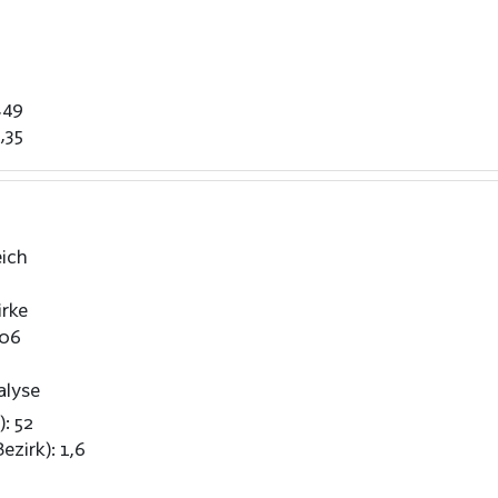
,49
,35
ich
rke
406
alyse
): 52
ezirk): 1,6