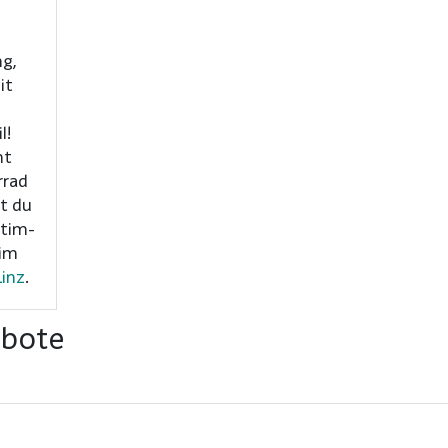
ng,
it
l!
ht
rrad
t du
 tim-
Linz
.
ebote