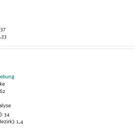
,37
,33
gebung
ke
62
alyse
): 34
ezirk): 1,4