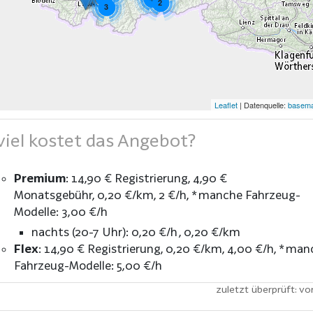
2
3
Leaflet
| Datenquelle:
basema
iel kostet das Angebot?
Premium
:
14,90 € Registrierung
4,90 €
Monatsgebühr
0,20 €/km
2 €/h
* manche Fahrzeug-
Modelle: 3,00 €/h
nachts (20-7 Uhr): 0,20 €/h , 0,20 €/km
Flex
:
14,90 € Registrierung
0,20 €/km
4,00 €/h
* man
Fahrzeug-Modelle: 5,00 €/h
zuletzt überprüft: vo