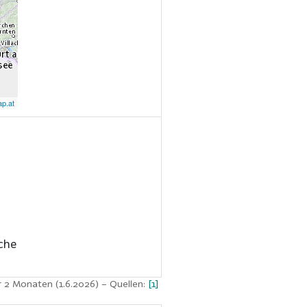
p.at
che
r 2 Monaten (1.6.2026)
– Quellen:
[1]