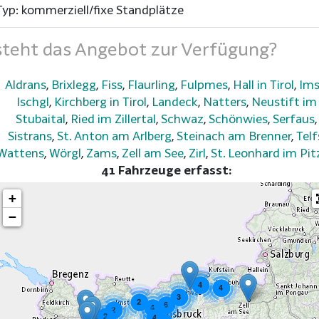
Typ: kommerziell/fixe Standplätze
teht das Angebot zur Verfügung?
Aldrans
,
Brixlegg
,
Fiss
,
Flaurling
,
Fulpmes
,
Hall in Tirol
,
Ims
Ischgl
,
Kirchberg in Tirol
,
Landeck
,
Natters
,
Neustift im
Stubaital
,
Ried im Zillertal
,
Schwaz
,
Schönwies
,
Serfaus
,
Sistrans
,
St. Anton am Arlberg
,
Steinach am Brenner
,
Telf
Wattens
,
Wörgl
,
Zams
,
Zell am See
,
Zirl
,
St. Leonhard im Pit
41 Fahrzeuge erfasst:
+
−
4
4
3
2
6
4
2
2
4