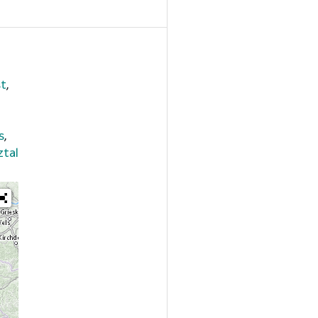
t
,
s
,
ztal