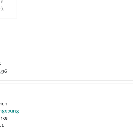
ge
).
6
,96
ich
Umgebung
rke
11