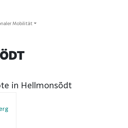
naler Mobilität
ÖDT
ote in Hellmonsödt
erg