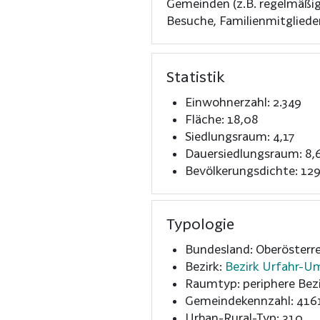
Gemeinden (z.B. regelmäßi
Besuche, Familienmitglieder
Statistik
Einwohnerzahl: 2.349
Fläche: 18,08
Siedlungsraum: 4,17
Dauersiedlungsraum: 8,
Bevölkerungsdichte: 129
Typologie
Bundesland: Oberösterre
Bezirk:
Bezirk Urfahr-
Raumtyp: periphere Bezi
Gemeindekennzahl: 416
Urban-Rural-Typ: 310