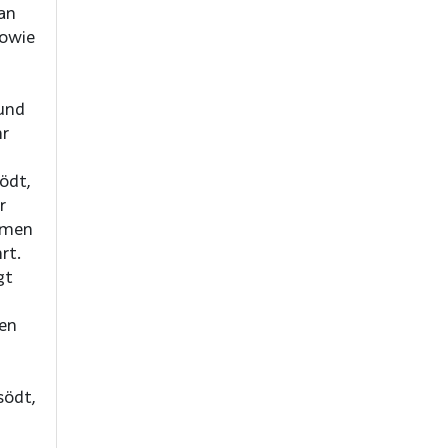
an
sowie
und
hr
ödt,
r
hmen
rt.
gt
gen
södt,