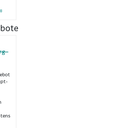
88
ebote
rg-
gebot
upt-
n
stens