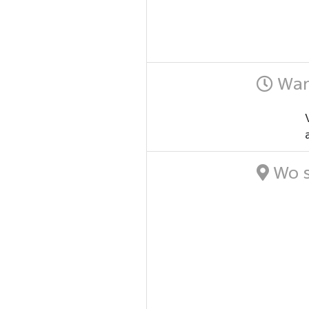
Wann
Wo s