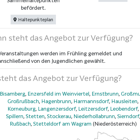
Sammelhaltepunkten
befördert.
Haltepunkteplan
 steht das Angebot zur Verfügung?
Veranstaltungen werden im Frühling gemeldet und
anschließend von den Jugendlichen gewählt.
teht das Angebot zur Verfügung?
Bisamberg
,
Enzersfeld im Weinviertel
,
Ernstbrunn
,
Großmu
Großrußbach
,
Hagenbrunn
,
Harmannsdorf
,
Hausleiten
,
Korneuburg
,
Langenzersdorf
,
Leitzersdorf
,
Leobendorf
,
Spillern
,
Stetten
,
Stockerau
,
Niederhollabrunn
,
Sierndorf
Rußbach
,
Stetteldorf am Wagram
(Niederösterreich)