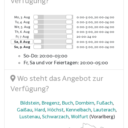
Verfügung?
Mo, 3. Aug
0:00-3:00, 20:00-24:00
Tu, 4. Aug
0:00-3:00, 20:00-24:00
We, 5. Aug
0:00-3:00, 20:00-24:00
Th, 6. Aug
0:00-3:00, 20:00-24:00
Fr, 7. Aug
20:00-24:00
Sa, 8. Aug
0:00-5:00, 20:00-24:00
Su, 9. Aug
0:00-5:00, 20:00-24:00
So-Do: 20:00-03:00
Fr, Sa und vor Feiertagen: 20:00-05:00
Wo steht das Angebot zur
Verfügung?
Bildstein
,
Bregenz
,
Buch
,
Dornbirn
,
Fußach
,
Gaißau
,
Hard
,
Höchst
,
Kennelbach
,
Lauterach
,
Lustenau
,
Schwarzach
,
Wolfurt
(Vorarlberg)