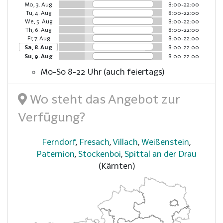
Mo, 3. Aug
8:00-22:00
Tu, 4. Aug
8:00-22:00
We, 5. Aug
8:00-22:00
Th, 6. Aug
8:00-22:00
Fr, 7. Aug
8:00-22:00
Sa, 8. Aug
8:00-22:00
Su, 9. Aug
8:00-22:00
Mo-So 8-22 Uhr (auch feiertags)
Wo steht das Angebot zur
Verfügung?
Ferndorf
,
Fresach
,
Villach
,
Weißenstein
,
Paternion
,
Stockenboi
,
Spittal an der Drau
(Kärnten)