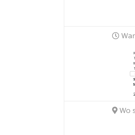
Wann
M
W
S
S
Wo s