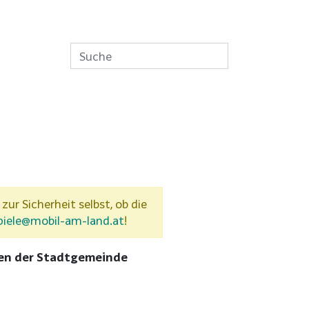
 zur Sicherheit selbst, ob die
piele@mobil-am-land.at
!
nnen der Stadtgemeinde