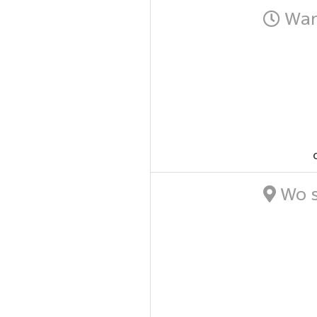
Wann
Wo s