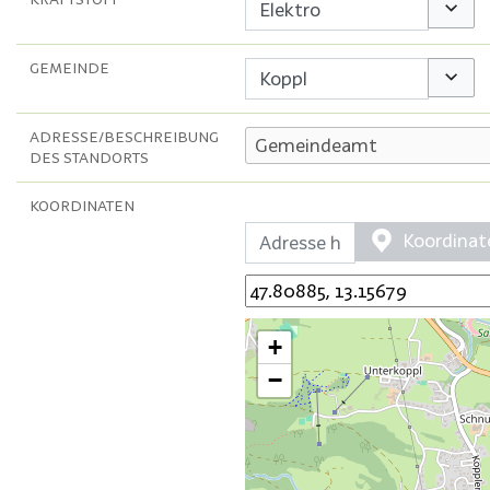
Option
GEMEINDE
Option
ADRESSE/BESCHREIBUNG
DES STANDORTS
KOORDINATEN
Koordinat
+
−