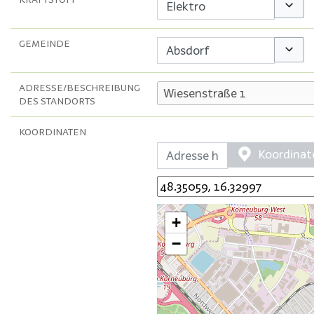
Option
GEMEINDE
Option
ADRESSE/BESCHREIBUNG
DES STANDORTS
KOORDINATEN
Koordinat
+
−