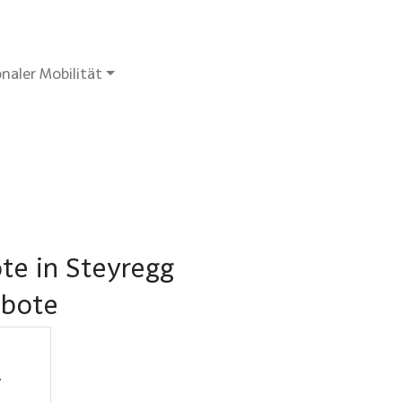
naler Mobilität
te in Steyregg
ebote
u