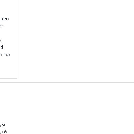
ppen
en
,
nd
n für
,79
,16