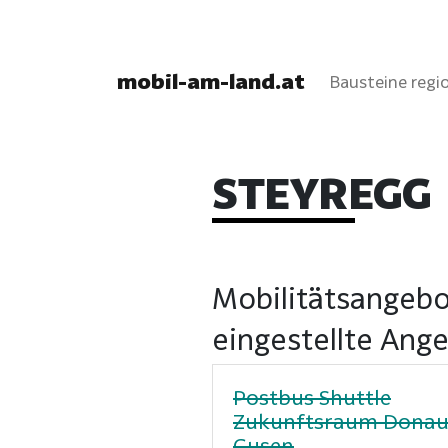
mobil-am-land.at
Bausteine regio
STEYREGG
Mobilitätsangebo
eingestellte Ang
Postbus Shuttle
Zukunftsraum Dona
Gusen