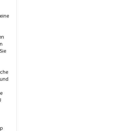
eine
en
on
Sie
 und
ie
U
pp