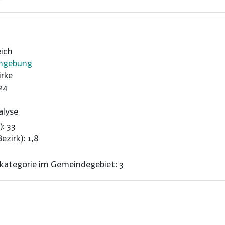
ich
Umgebung
rke
24
alyse
): 33
ezirk): 1,8
nkategorie im Gemeindegebiet: 3