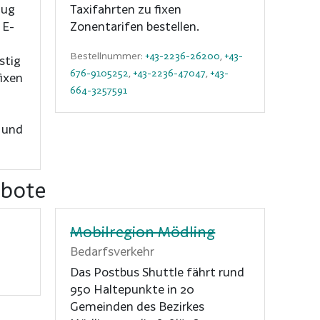
lug
Taxifahrten zu fixen
 E-
Zonentarifen bestellen.
Bestellnummer:
+43-2236-26200
,
+43-
stig
676-9105252
,
+43-2236-47047
,
+43-
fixen
664-3257591
g und
ebote
Mobilregion Mödling
Bedarfsverkehr
Das Postbus Shuttle fährt rund
950 Haltepunkte in 20
Gemeinden des Bezirkes