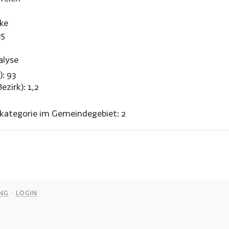
ke
25
alyse
): 93
ezirk): 1,2
nkategorie im Gemeindegebiet: 2
NG
LOGIN