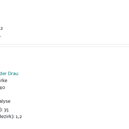
62
1
 der Drau
rke
40
alyse
): 35
ezirk): 1,2