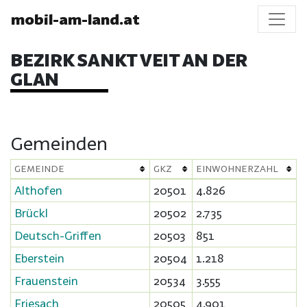
mobil-am-land.at
BEZIRK SANKT VEIT AN DER
GLAN
Gemeinden
GEMEINDE
GKZ
EINWOHNERZAHL
Althofen
20501
4.826
Brückl
20502
2.735
Deutsch-Griffen
20503
851
Eberstein
20504
1.218
Frauenstein
20534
3.555
Friesach
20505
4.901