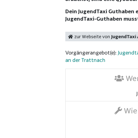
Dein JugendTaxi Guthaben erh
JugendTaxi-Guthaben musst 
zur Webseite von
JugendTaxi
Vorgängerangebot(e):
Jugendta
an der Trattnach
Wer
Wie 