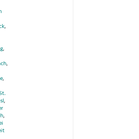
m
ck
,
ng
,
ach
,
ee
,
St.
sl
,
er
ch
,
ei
eit