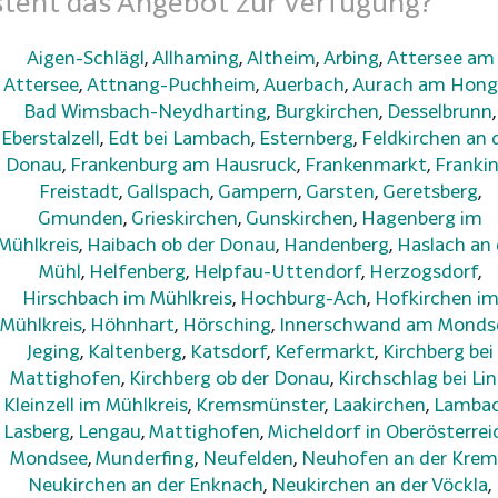
teht das Angebot zur Verfügung?
Aigen-Schlägl
,
Allhaming
,
Altheim
,
Arbing
,
Attersee am
Attersee
,
Attnang-Puchheim
,
Auerbach
,
Aurach am Hong
Bad Wimsbach-Neydharting
,
Burgkirchen
,
Desselbrunn
,
Eberstalzell
,
Edt bei Lambach
,
Esternberg
,
Feldkirchen an 
Donau
,
Frankenburg am Hausruck
,
Frankenmarkt
,
Franki
Freistadt
,
Gallspach
,
Gampern
,
Garsten
,
Geretsberg
,
Gmunden
,
Grieskirchen
,
Gunskirchen
,
Hagenberg im
Mühlkreis
,
Haibach ob der Donau
,
Handenberg
,
Haslach an 
Mühl
,
Helfenberg
,
Helpfau-Uttendorf
,
Herzogsdorf
,
Hirschbach im Mühlkreis
,
Hochburg-Ach
,
Hofkirchen i
Mühlkreis
,
Höhnhart
,
Hörsching
,
Innerschwand am Monds
Jeging
,
Kaltenberg
,
Katsdorf
,
Kefermarkt
,
Kirchberg bei
Mattighofen
,
Kirchberg ob der Donau
,
Kirchschlag bei Lin
Kleinzell im Mühlkreis
,
Kremsmünster
,
Laakirchen
,
Lamba
Lasberg
,
Lengau
,
Mattighofen
,
Micheldorf in Oberösterrei
Mondsee
,
Munderfing
,
Neufelden
,
Neuhofen an der Krem
Neukirchen an der Enknach
,
Neukirchen an der Vöckla
,