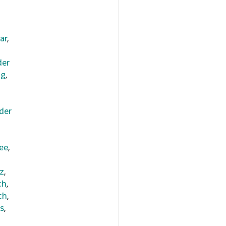
ar
,
der
ng
,
der
m
ee
,
z
,
ch
,
ch
,
s
,