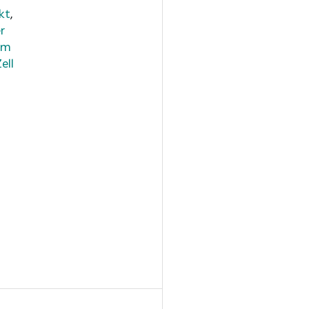
kt
,
r
am
ell