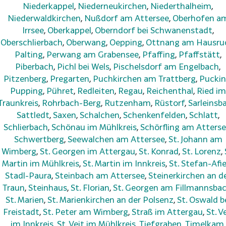
Niederkappel
,
Niederneukirchen
,
Niederthalheim
,
Niederwaldkirchen
,
Nußdorf am Attersee
,
Oberhofen a
Irrsee
,
Oberkappel
,
Oberndorf bei Schwanenstadt
,
Oberschlierbach
,
Oberwang
,
Oepping
,
Ottnang am Hausru
Palting
,
Perwang am Grabensee
,
Pfaffing
,
Pfaffstätt
,
Piberbach
,
Pichl bei Wels
,
Pischelsdorf am Engelbach
,
Pitzenberg
,
Pregarten
,
Puchkirchen am Trattberg
,
Pucki
Pupping
,
Pühret
,
Redleiten
,
Regau
,
Reichenthal
,
Ried im
Traunkreis
,
Rohrbach-Berg
,
Rutzenham
,
Rüstorf
,
Sarleinsb
Sattledt
,
Saxen
,
Schalchen
,
Schenkenfelden
,
Schlatt
,
Schlierbach
,
Schönau im Mühlkreis
,
Schörfling am Atters
Schwertberg
,
Seewalchen am Attersee
,
St. Johann am
Wimberg
,
St. Georgen im Attergau
,
St. Konrad
,
St. Lorenz
,
Martin im Mühlkreis
,
St. Martin im Innkreis
,
St. Stefan-Afie
Stadl-Paura
,
Steinbach am Attersee
,
Steinerkirchen an d
Traun
,
Steinhaus
,
St. Florian
,
St. Georgen am Fillmannsba
St. Marien
,
St. Marienkirchen an der Polsenz
,
St. Oswald b
Freistadt
,
St. Peter am Wimberg
,
Straß im Attergau
,
St. V
im Innkreis
,
St. Veit im Mühlkreis
,
Tiefgraben
,
Timelkam
,