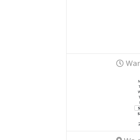
Wann
M
W
T
S
S