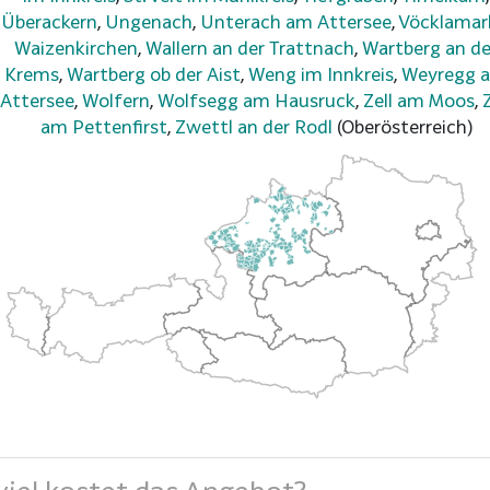
Überackern
,
Ungenach
,
Unterach am Attersee
,
Vöcklamar
Waizenkirchen
,
Wallern an der Trattnach
,
Wartberg an de
Krems
,
Wartberg ob der Aist
,
Weng im Innkreis
,
Weyregg 
Attersee
,
Wolfern
,
Wolfsegg am Hausruck
,
Zell am Moos
,
Z
am Pettenfirst
,
Zwettl an der Rodl
(Oberösterreich)