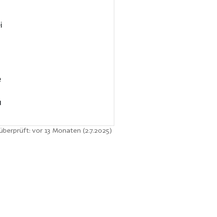
i
e
u
überprüft: vor 13 Monaten (2.7.2025)